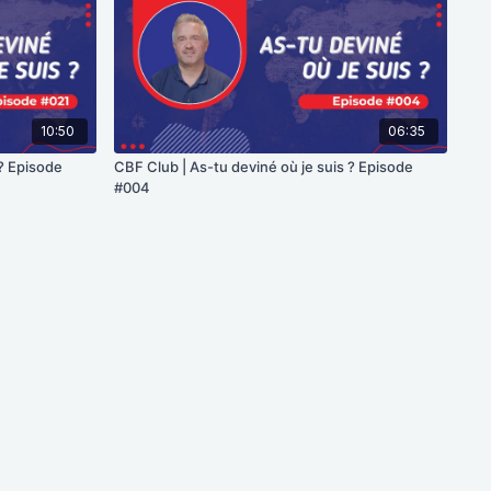
10:50
06:35
 ? Episode
CBF Club | As-tu deviné où je suis ? Episode
#004