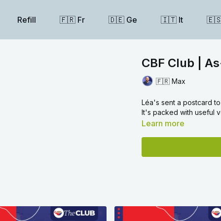
Refill
🇫🇷 Fr
🇩🇪 Ge
🇮🇹 It
🇪
CBF Club | As
🇫🇷 Max
Léa's sent a postcard t
It's packed with useful 
Learn more