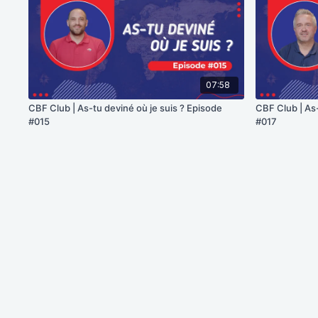
07:58
CBF Club | As-tu deviné où je suis ? Episode
CBF Club | As-
#015
#017