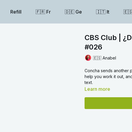
Refill
🇫🇷 Fr
🇩🇪 Ge
🇮🇹 It
🇪
CBS Club | ¿
#026
🇪🇸 Anabel
Concha sends another po
help you work it out, an
text.
Learn more