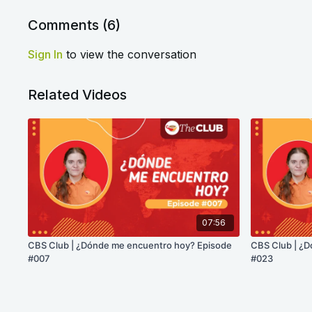
Comments (
6
)
Sign In
to view the conversation
Related Videos
07:56
CBS Club | ¿Dónde me encuentro hoy? Episode
CBS Club | ¿
#007
#023