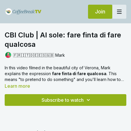
Join
CBI Club | Al sole: fare finta di fare
qualcosa
🇫🇷🇮🇹🇩🇪🇪🇸🇬🇧 Mark
In this video filmed in the beautiful city of Verona, Mark
explains the expression
fare finta di fare qualcosa
. This
means "to pretend to do something" and you'll learn how to
use this expression with the help of three examples.
Learn more
Subscribe to watch