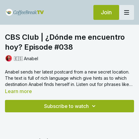
Join
CBS Club | ¿Dónde me encuentro
hoy? Episode #038
🇪🇸 Anabel
Anabel sends her latest postcard from a new secret location.
The text is full of rich language which give hints as to which
destination Anabel finds herself in. Listen out for phrases like
ponerse en marcha, la puesta de sol
and the word
ganas
Learn more
used in different contexts.
Subscribe to watch