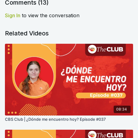
Comments (
13
)
Sign In
to view the conversation
Related Videos
08:34
CBS Club | ¿Dónde me encuentro hoy? Episode #037