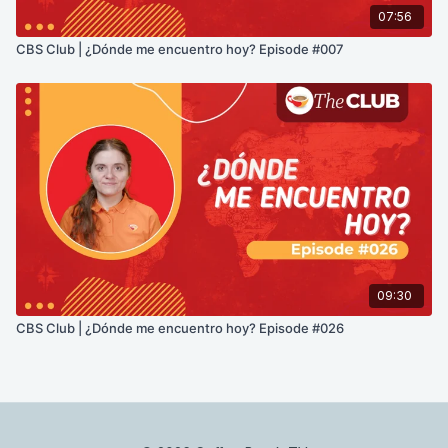
07:56
CBS Club | ¿Dónde me encuentro hoy? Episode #007
09:30
CBS Club | ¿Dónde me encuentro hoy? Episode #026