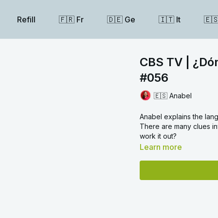
Refill
🇫🇷 Fr
🇩🇪 Ge
🇮🇹 It
🇪
CBS TV | ¿Dó
#056
🇪🇸 Anabel
Anabel explains the lang
There are many clues inv
work it out?
Learn more