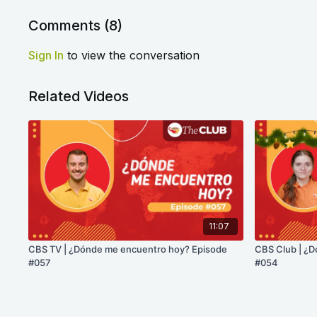
Comments (
8
)
Sign In
to view the conversation
Related Videos
11:07
CBS TV | ¿Dónde me encuentro hoy? Episode
CBS Club | ¿
#057
#054