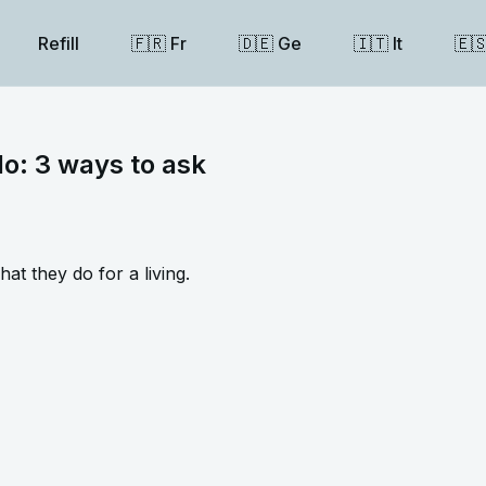
Refill
🇫🇷 Fr
🇩🇪 Ge
🇮🇹 It
🇪
lo: 3 ways to ask
 they do for a living.