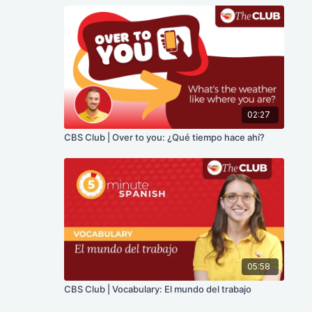
02:27
CBS Club | Over to you: ¿Qué tiempo hace ahí?
05:58
CBS Club | Vocabulary: El mundo del trabajo