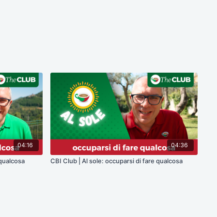
04:16
04:36
 qualcosa
CBI Club | Al sole: occuparsi di fare qualcosa