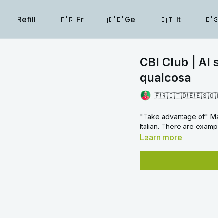
Refill
🇫🇷 Fr
🇩🇪 Ge
🇮🇹 It
🇪
CBI Club | Al 
qualcosa
🇫🇷🇮🇹🇩🇪🇪🇸🇬
"Take advantage of" Ma
Italian. There are exampl
Learn more