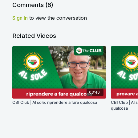
Comments (
8
)
Sign In
to view the conversation
Related Videos
03:40
CBI Club | Al sole: riprendere a fare qualcosa
CBI Club | Al s
qualcosa