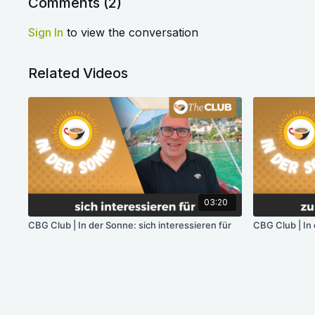
Comments (
2
)
Sign In
to view the conversation
Related Videos
03:20
CBG Club | In der Sonne: sich interessieren für
CBG Club | In