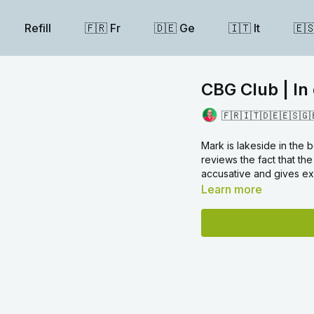
Refill
🇫🇷 Fr
🇩🇪 Ge
🇮🇹 It
🇪
CBG Club | In
🇫🇷🇮🇹🇩🇪🇪🇸🇬
Mark is lakeside in the b
reviews the fact that th
accusative and gives exa
Learn more