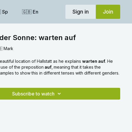
Sign in
Join
 Sp
🇬🇧 En
 der Sonne: warten auf
🇧 Mark
eautiful location of Hallstatt as he explains
warten auf
. He
e use of the preposition
auf
,
meaning that it takes the
mples to show this in different tenses with different genders.
Subscribe to watch