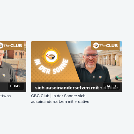
03:42
04:33
 etwas
CBG Club | In der Sonne: sich
auseinandersetzen mit + dative