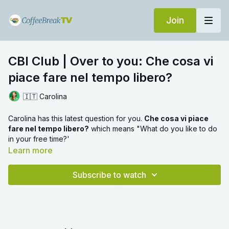
Join
CBI Club | Over to you: Che cosa vi
piace fare nel tempo libero?
🇮🇹 Carolina
Carolina has this latest question for you.
Che cosa vi piace
fare nel tempo libero?
which means "What do you like to do
in your free time?'
Learn more
Why don't you post your video response
here
in the
Community?
Subscribe to watch