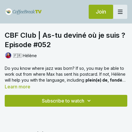
Join
CBF Club | As-tu deviné où je suis ?
Episode #052
🇫🇷 Hélène
Do you know where jazz was born? If so, you may be able to
work out from where Max has sent his postcard. If not, Hélène
will help you with the language, including
plein(e) de, fondée
par
and
un véitable voyage dans le temps
and many other
Learn more
clues.
Subscribe to watch