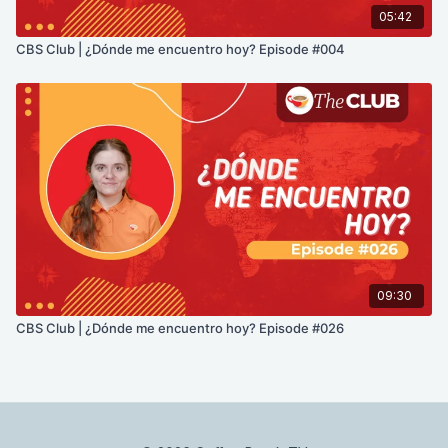
05:42
CBS Club | ¿Dónde me encuentro hoy? Episode #004
09:30
CBS Club | ¿Dónde me encuentro hoy? Episode #026